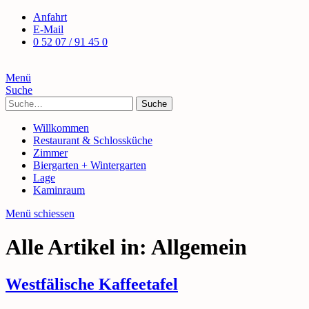
Anfahrt
E-Mail
0 52 07 / 91 45 0
Menü
Suche
Suche
Willkommen
Restaurant & Schlossküche
Zimmer
Biergarten + Wintergarten
Lage
Kaminraum
Menü schiessen
Alle Artikel in:
Allgemein
Westfälische Kaffeetafel